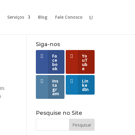
Serviços
Blog
Fale Conosco
Siga-nos
Fa
Yo
ce
uT
bo
ub
ok
e
Ins
Lin
ta
ke
des
gr
dIn
am
o
Pesquise no Site