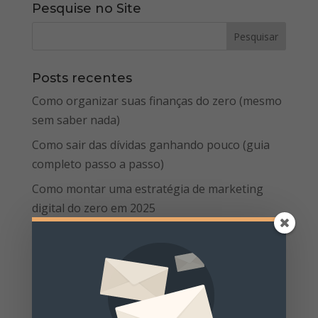
Pesquise no Site
Posts recentes
Como organizar suas finanças do zero (mesmo
sem saber nada)
Como sair das dívidas ganhando pouco (guia
completo passo a passo)
Como montar uma estratégia de marketing
digital do zero em 2025
Como Criar Campanhas de Tráfego Pago de
Baixo Orçamento com Alto Impacto
Marketing de Conteúdo para Iniciantes: Um
Guia Prático