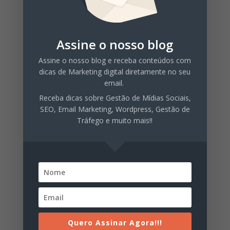
Categorias
Automação de marketing
Assine o nosso blog
Facebook Marketing
Assine o nosso blog e receba conteúdos com
Finanças Pessoais
dicas de Marketing digital diretamente no seu
Gestão de Tráfego
email.
Receba dicas sobre Gestão de Mídias Sociais,
Inbound Marketing
SEO, Email Marketing, Wordpress, Gestão de
Instagram Marketing
Tráfego e muito mais!!
Mídias Sociais
Organizar Finanças
Produção de Conteúdo
Sair das Dívidas
SEO
Quero Assinar Agora!!!
WordPress