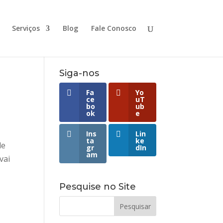
Serviços
Blog
Fale Conosco
Siga-nos
Fa
Yo
ce
uT
bo
ub
ok
e
Ins
Lin
ta
ke
de
gr
dIn
am
vai
Pesquise no Site