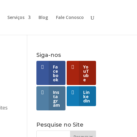
Serviços
Blog
Fale Conosco
Siga-nos
Fa
Yo
ce
uT
bo
ub
ok
e
Ins
Lin
ta
ke
gr
dIn
am
ites
Pesquise no Site