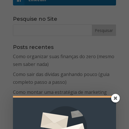
Pesquise no Site
Posts recentes
Como organizar suas finanças do zero (mesmo
sem saber nada)
Como sair das dívidas ganhando pouco (guia
completo passo a passo)
Como montar uma estratégia de marketing
digital do zero em 2025
Como Criar Campanhas de Tráfego Pago de
Baixo Orçamento com Alto Impacto
Marketing de Conteúdo para Iniciantes: Um