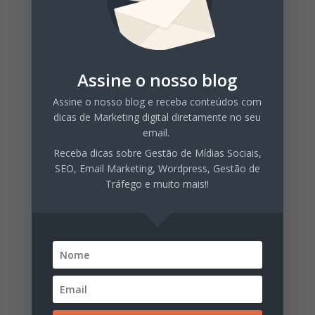
Guia Prático
Categorias
Assine o nosso blog
Automação de marketing
Facebook Marketing
Assine o nosso blog e receba conteúdos com
dicas de Marketing digital diretamente no seu
Finanças Pessoais
email.
Gestão de Tráfego
Receba dicas sobre Gestão de Mídias Sociais,
SEO, Email Marketing, Wordpress, Gestão de
Inbound Marketing
Tráfego e muito mais!!
Instagram Marketing
Mídias Sociais
Organizar Finanças
Produção de Conteúdo
Sair das Dívidas