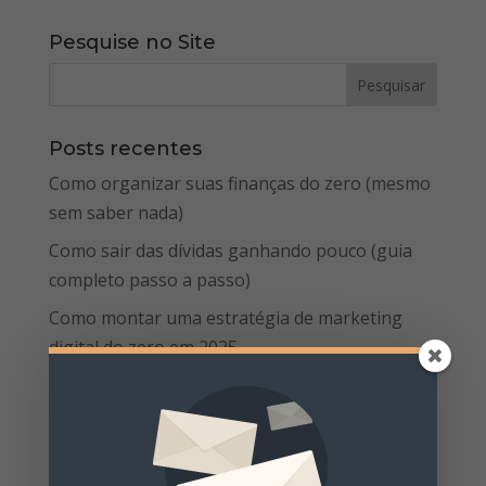
Pesquise no Site
Posts recentes
Como organizar suas finanças do zero (mesmo
sem saber nada)
Como sair das dívidas ganhando pouco (guia
completo passo a passo)
Como montar uma estratégia de marketing
digital do zero em 2025
Como Criar Campanhas de Tráfego Pago de
Baixo Orçamento com Alto Impacto
Marketing de Conteúdo para Iniciantes: Um
Guia Prático