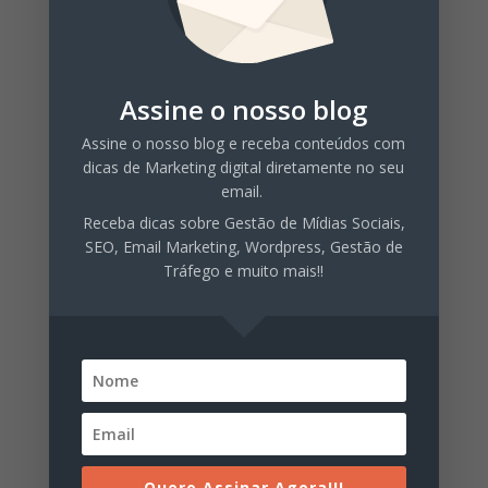
Categorias
Automação de marketing
Assine o nosso blog
Facebook Marketing
Assine o nosso blog e receba conteúdos com
Finanças Pessoais
dicas de Marketing digital diretamente no seu
email.
Gestão de Tráfego
Receba dicas sobre Gestão de Mídias Sociais,
Inbound Marketing
SEO, Email Marketing, Wordpress, Gestão de
Tráfego e muito mais!!
Instagram Marketing
Mídias Sociais
Organizar Finanças
Produção de Conteúdo
Sair das Dívidas
SEO
Quero Assinar Agora!!!