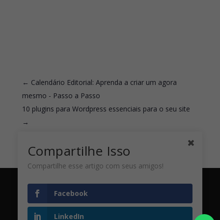
←
Calendário Editorial: Aprenda a criar um agora
mesmo - Passo a Passo
10 plugins para Wordpress essenciais para o seu site
→
Compartilhe Isso
Compartilhe esse artigo com seus amigos!
Facebook
© Copyright 2020-2025 ASV Content. Todos os
direitos reservados | Desenvolvido por:
ASV
LinkedIn